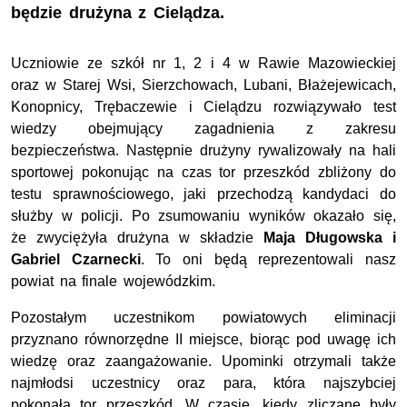
będzie drużyna z Cielądza.
Uczniowie ze szkół nr 1, 2 i 4 w Rawie Mazowieckiej
oraz w Starej Wsi, Sierzchowach, Lubani, Błażejewicach,
Konopnicy, Trębaczewie i Cielądzu rozwiązywało test
wiedzy obejmujący zagadnienia z zakresu
bezpieczeństwa. Następnie drużyny rywalizowały na hali
sportowej pokonując na czas tor przeszkód zbliżony do
testu sprawnościowego, jaki przechodzą kandydaci do
służby w policji. Po zsumowaniu wyników okazało się,
że zwyciężyła drużyna w składzie
Maja Długowska i
Gabriel Czarnecki
. To oni będą reprezentowali nasz
powiat na finale wojewódzkim.
Pozostałym uczestnikom powiatowych eliminacji
przyznano równorzędne II miejsce, biorąc pod uwagę ich
wiedzę oraz zaangażowanie. Upominki otrzymali także
najmłodsi uczestnicy oraz para, która najszybciej
pokonała tor przeszkód. W czasie, kiedy zliczane były