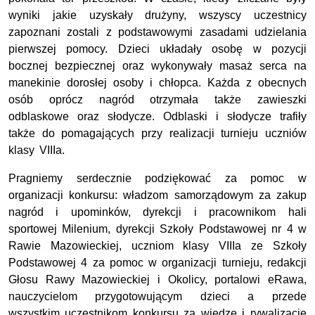
wyniki jakie uzyskały drużyny, wszyscy uczestnicy
zapoznani zostali z podstawowymi zasadami udzielania
pierwszej pomocy. Dzieci układały osobę w pozycji
bocznej bezpiecznej oraz wykonywały masaż serca na
manekinie dorosłej osoby i chłopca. Każda z obecnych
osób oprócz nagród otrzymała także zawieszki
odblaskowe oraz słodycze. Odblaski i słodycze trafiły
także do pomagających przy realizacji turnieju uczniów
klasy VIIIa.
Pragniemy serdecznie podziękować za pomoc w
organizacji konkursu: władzom samorządowym za zakup
nagród i upominków, dyrekcji i pracownikom hali
sportowej Milenium, dyrekcji Szkoły Podstawowej nr 4 w
Rawie Mazowieckiej, uczniom klasy VIIIa ze Szkoły
Podstawowej 4 za pomoc w organizacji turnieju, redakcji
Głosu Rawy Mazowieckiej i Okolicy, portalowi eRawa,
nauczycielom przygotowującym dzieci a przede
wszystkim uczestnikom konkursu za wiedzę i rywalizację