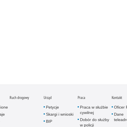
Ruch drogowy
Urząd
Praca
Kontakt
ione
Petycje
Praca w służbie
Oficer
cywilnej
aje
Skargi i wnioski
Dane
Dobór do służby
telead
e
BIP
w policji