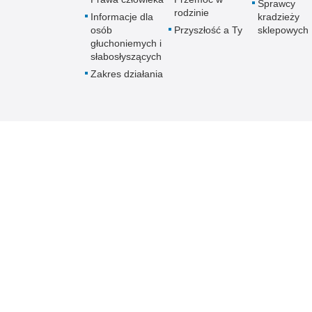
Sprawcy
rodzinie
Informacje dla
kradzieży
osób
Przyszłość a Ty
sklepowych
głuchoniemych i
słabosłyszących
Zakres działania
Policja online
Biuletyn Informacji
BIP Kome
Policji w