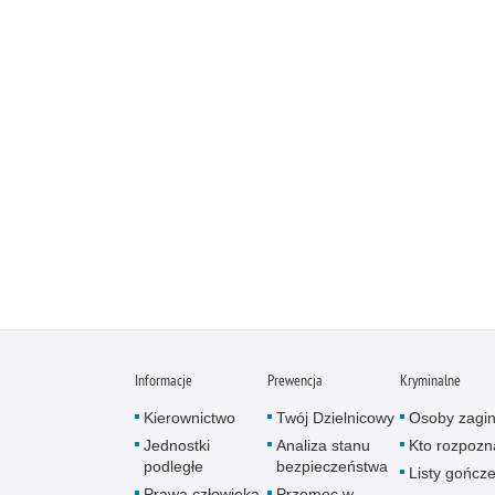
Informacje
Prewencja
Kryminalne
Kierownictwo
Twój Dzielnicowy
Osoby zagin
Jednostki
Analiza stanu
Kto rozpozn
podległe
bezpieczeństwa
Listy gończ
Prawa człowieka
Przemoc w