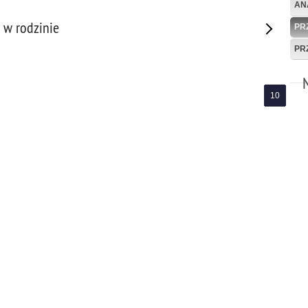
AN
 w rodzinie
PR
PR