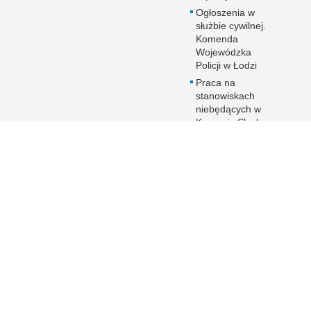
Ogłoszenia w
służbie cywilnej.
Komenda
Wojewódzka
Policji w Łodzi
Praca na
stanowiskach
niebędących w
Korpusie Słuzby
Cywilnej
 Publicznej
Redakcja serwisu
Nota prawna
Chcesz wykorzystać m
nda Powiatowa
Kontakt z redakcją
z serwisu Komenda P
 Rawie Mazowieckiej
Rawie Mazowieckiej.
Dostępność
Zapoznaj się z zasad
Deklaracja dostępności
Polityka prywatności