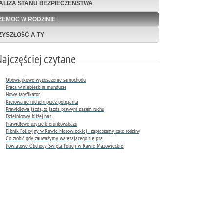
ALIZA STANU BEZPIECZEŃSTWA
ZEMOC W RODZINIE
ZYSZŁOŚĆ A TY
Najczęściej czytane
Obowiązkowe wyposażenie samochodu
Praca w niebieskim mundurze
Nowy taryfikator
Kierowanie ruchem przez policjanta
Prawidłowa jazda, to jazda prawym pasem ruchu
Dzielnicowy bliżej nas
Prawidłowe użycie kierunkowskazu
Piknik Policyjny w Rawie Mazowieckiej - zapraszamy całe rodziny
Co zrobić gdy zauważymy wałęsającego się psa
Powiatowe Obchody Święta Policji w Rawie Mazowieckiej