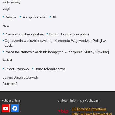
Ruch drogowy
Urząd
Petycje
Skargi i wnioski
BIP
Praca
Praca w służbie cywilnej
Dobór do służby w policji
Ogłoszenia w służbie cywilnej. Komenda Wojewódzka Policji w
Łodzi
Praca na stanowiskach niebędących w Korpusie Słuzby Cywilnej
Kontakt
Oficer Prasowy
Dane teleadresowe
Ochrona Danych Osobowych
Dostępność
Policja online
Biuletyn Informacji Publicznej
BIP Komenda Powiatowa
Policji w Rawie Mazowieckiej