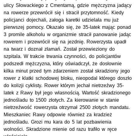
ulicy Słowackiego z Cmentarną, gdzie mężczyzna jadący
na rowerze przewrócił się i stracił przytomność. Kiedy
policjanci dojechali, załoga karetki udzielała mu już
pierwszej pomocy. Okazało się, że 35-latek mając ponad
3 promile alkoholu w organizmie stracił panowanie jadąc
rowerem i przewrócił się na jezdnię. Rowerzysta upadł
na twarz i doznał złamań. Został przewieziony do
szpitala. W trakcie trwania czynności, do policjantów
podszedł mężczyzna, który oświadczył, że dosłownie
kilka minut przed tym zdarzeniem został skradziony jego
rower z klatki schodowej bloku, nieopodal którego doszło
do kolizji cyklisty. Rower którym jechał nietrzeźwy 35-
latek z Rawy był jego własnością. Wartość skradzionego
jednośladu to 1500 złotych. Za kierowanie w stanie
nietrzeźwość rowerzysta otrzymał 2500 złotych mandatu.
Mieszkaniec Rawy odpowie również za kradzież
jednośladu. Grozi mu kara do 5 lat pozbawienia
wolności. Skradzione mienie od razu trafiło w ręce