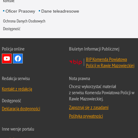
Kontakt
Oficer Prasowy
Dane teleadresowe
Ochrona Danych Osobowych
Dostępność
Policja online
Biuletyn Informacji Publicznej
BIP Komenda Powiatowa
Policji w Rawie Mazowieckiej
Redakcja serwisu
Nota prawna
Chcesz wykorzystać materiał
Kontakt z redakcją
z serwisu Komenda Powiatowa Policji w
Rawie Mazowieckiej.
Dostępność
Zapoznaj się z zasadami
Deklaracja dostępności
Polityka prywatności
Inne wersje portalu